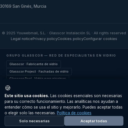
30169 San Ginés, Murcia
© 2025 Youwebmail, S.L. · Glasscor Instalación SL · All rights reserved
Legal notice
Privacy policy
Cookies policy
Configurar cookies
GRUPO GLASSCOR — RED DE ESPECIALISTAS EN VIDRIO
Glasscor · Fabricante de vidrio
Glasscor Project · Fachadas de vidrio
Glasscor Pool · Vidrio para piscinas
Glasscor Pádel · Pistas de pádel
🍪
Glasscor Security · Vidrio de seguridad
Este sitio usa cookies.
Las cookies esenciales son necesarias
Glasscor Design · Vidrio arquitectónico
para su correcto funcionamiento. Las analíticas nos ayudan a
Utilizamos cookies para mejorar su experiencia.
Más
entender cómo se usa el sitio y mejorarlo. Puedes aceptar todas
Curved Glass · Vidrio curvado
información
.
o elegir solo las necesarias.
Política de cookies
Glasscor Railing · Barandillas de vidrio
Rechazar
Aceptar
Solo necesarias
Aceptar todas
Glasscor Mirror · Doble acristalamiento