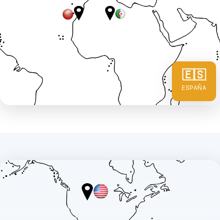
🇪🇸
ESPAÑA