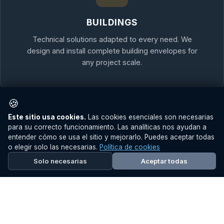
BUILDINGS
Technical solutions adapted to every need. We
design and install complete building envelopes for
any project scale.
🍪
Utilizamos cookies propias y de terceros para mejorar su
Este sitio usa cookies.
Las cookies esenciales son necesarias
experiencia. Puede aceptar todas las cookies, rechazarlas o
para su correcto funcionamiento. Las analíticas nos ayudan a
configurarlas
. Más información en nuestra
política de
entender cómo se usa el sitio y mejorarlo. Puedes aceptar todas
privacidad
.
o elegir solo las necesarias.
Política de cookies
Rechazar
Configurar
Aceptar todas
Solo necesarias
Aceptar todas
FACADES
Modular systems with the best quality materials on
the market. Curtain walls, ventilated facades, and
structural glazing.