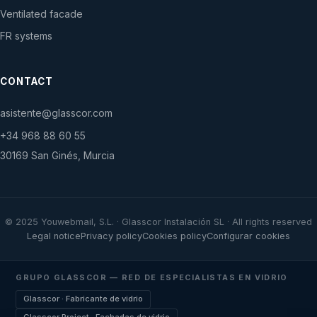
Ventilated facade
FR systems
CONTACT
asistente@glasscor.com
+34 968 88 60 55
30169 San Ginés, Murcia
© 2025 Youwebmail, S.L. · Glasscor Instalación SL · All rights reserved
Legal notice
Privacy policy
Cookies policy
Configurar cookies
GRUPO GLASSCOR — RED DE ESPECIALISTAS EN VIDRIO
Glasscor · Fabricante de vidrio
Glasscor Project · Fachadas de vidrio