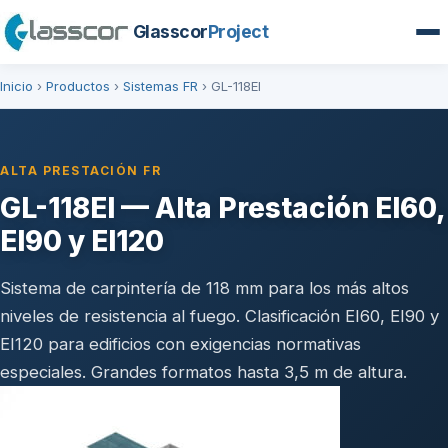
Glasscor
Project
Inicio
›
Productos
›
Sistemas FR
›
GL-118EI
ALTA PRESTACIÓN FR
GL-118EI — Alta Prestación EI60,
EI90 y EI120
Sistema de carpintería de 118 mm para los más altos
niveles de resistencia al fuego. Clasificación EI60, EI90 y
EI120 para edificios con exigencias normativas
especiales. Grandes formatos hasta 3,5 m de altura.