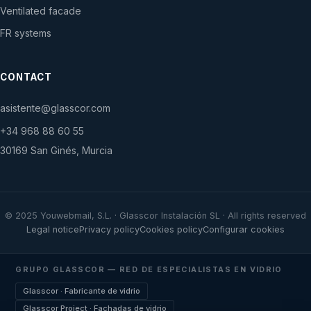
Ventilated facade
FR systems
CONTACT
asistente@glasscor.com
+34 968 88 60 55
30169 San Ginés, Murcia
© 2025 Youwebmail, S.L. · Glasscor Instalación SL · All rights reserved
Legal notice
Privacy policy
Cookies policy
Configurar cookies
GRUPO GLASSCOR — RED DE ESPECIALISTAS EN VIDRIO
Glasscor · Fabricante de vidrio
Glasscor Project · Fachadas de vidrio