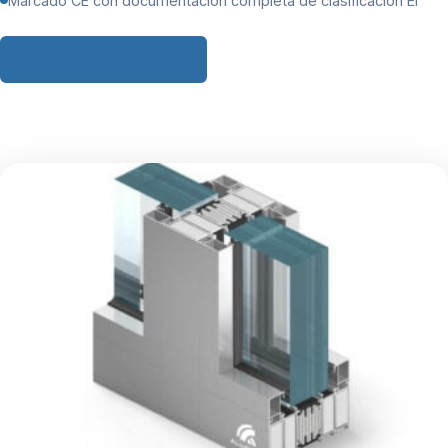
Marcado CE con documentación completa de clasificación EI
Solicitar ficha técnica