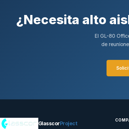
¿Necesita alto ais
El GL-80 Offic
de reunione
Solic
COMP
Glasscor
Project