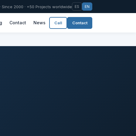
 Since 2000 · +50 Projects worldwide
ES
EN
g
Contact
News
Call
Contact