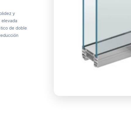
olidez y
u elevada
stico de doble
reducción