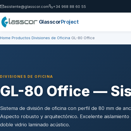
asistente@glasscor.com
+34 968 88 60 55
Glasscor
Project
Home
Productos
Divisiones de Oficina
GL-80 Office
›
›
›
DIVISIONES DE OFICINA
GL-80 Office — S
Sistema de división de oficina con perfil de 80 mm de an
Aspecto robusto y arquitectónico. Excelente aislamiento
doble vidrio laminado acústico.