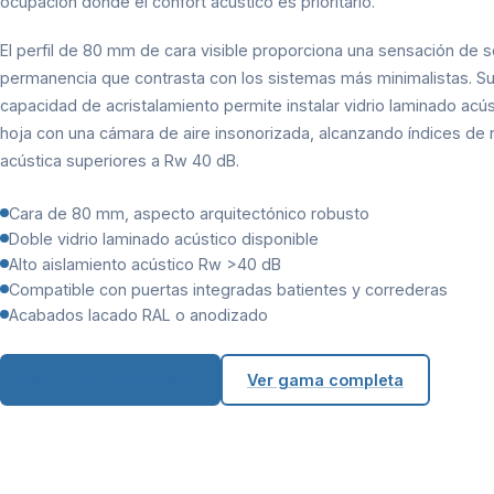
ocupación donde el confort acústico es prioritario.
El perfil de 80 mm de cara visible proporciona una sensación de s
permanencia que contrasta con los sistemas más minimalistas. S
capacidad de acristalamiento permite instalar vidrio laminado acú
hoja con una cámara de aire insonorizada, alcanzando índices de 
acústica superiores a Rw 40 dB.
Cara de 80 mm, aspecto arquitectónico robusto
Doble vidrio laminado acústico disponible
Alto aislamiento acústico Rw >40 dB
Compatible con puertas integradas batientes y correderas
Acabados lacado RAL o anodizado
Solicitar información
Ver gama completa