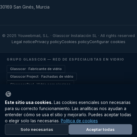
30169 San Ginés, Murcia
© 2025 Youwebmail, S.L. · Glasscor Instalación SL · All rights reserved
Legal notice
Privacy policy
Cookies policy
Configurar cookies
GRUPO GLASSCOR — RED DE ESPECIALISTAS EN VIDRIO
Glasscor · Fabricante de vidrio
Glasscor Project · Fachadas de vidrio
Glasscor Pool · Vidrio para piscinas
🍪
Glasscor Pádel · Pistas de pádel
Glasscor Security · Vidrio de seguridad
Este sitio usa cookies.
Las cookies esenciales son necesarias
Glasscor Design · Vidrio arquitectónico
para su correcto funcionamiento. Las analíticas nos ayudan a
Utilizamos cookies para mejorar su experiencia.
Más
entender cómo se usa el sitio y mejorarlo. Puedes aceptar todas
Curved Glass · Vidrio curvado
información
.
o elegir solo las necesarias.
Política de cookies
Glasscor Railing · Barandillas de vidrio
Rechazar
Aceptar
Solo necesarias
Aceptar todas
Glasscor Mirror · Doble acristalamiento