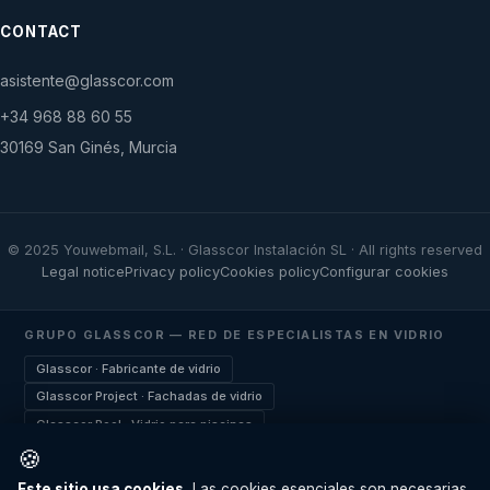
CONTACT
asistente@glasscor.com
+34 968 88 60 55
30169 San Ginés, Murcia
© 2025 Youwebmail, S.L. · Glasscor Instalación SL · All rights reserved
Legal notice
Privacy policy
Cookies policy
Configurar cookies
GRUPO GLASSCOR — RED DE ESPECIALISTAS EN VIDRIO
Glasscor · Fabricante de vidrio
Glasscor Project · Fachadas de vidrio
Glasscor Pool · Vidrio para piscinas
🍪
Glasscor Pádel · Pistas de pádel
Glasscor Security · Vidrio de seguridad
Este sitio usa cookies.
Las cookies esenciales son necesarias