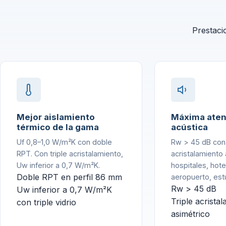
Prestaci
Mejor aislamiento
Máxima aten
térmico de la gama
acústica
Uf 0,8–1,0 W/m²K con doble
Rw > 45 dB con 
RPT. Con triple acristalamiento,
acristalamiento 
Uw inferior a 0,7 W/m²K.
hospitales, hot
Doble RPT en perfil 86 mm
aeropuerto, est
Rw > 45 dB
Uw inferior a 0,7 W/m²K
Triple acrista
con triple vidrio
asimétrico