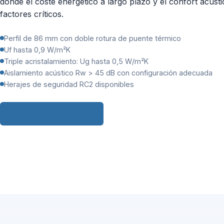
donde el coste energético a largo plazo y el confort acúst
factores críticos.
Perfil de 86 mm con doble rotura de puente térmico
Uf hasta 0,9 W/m²K
Triple acristalamiento: Ug hasta 0,5 W/m²K
Aislamiento acústico Rw > 45 dB con configuración adecuada
Herajes de seguridad RC2 disponibles
Solicitar ficha técnica