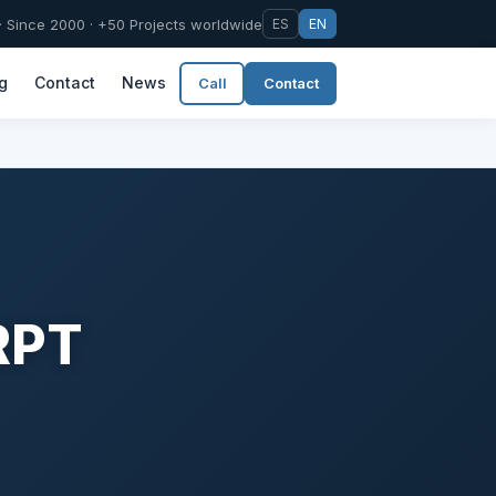
 Since 2000 · +50 Projects worldwide
ES
EN
g
Contact
News
Call
Contact
RPT