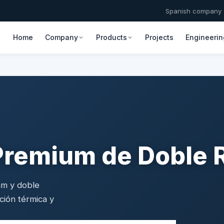
Spanish company ·
Home
Company
Products
Projects
Engineerin
Premium de Doble 
mm y doble
ción térmica y