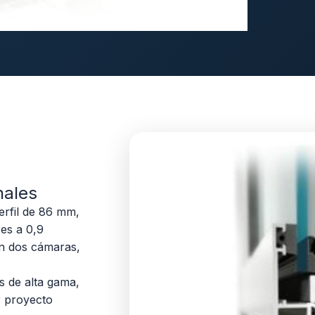
nales
erfil de 86 mm,
res a 0,9
on dos cámaras,
s de alta gama,
er proyecto