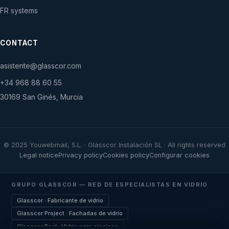
FR systems
CONTACT
asistente@glasscor.com
+34 968 88 60 55
30169 San Ginés, Murcia
© 2025 Youwebmail, S.L. · Glasscor Instalación SL · All rights reserved
Legal notice
Privacy policy
Cookies policy
Configurar cookies
GRUPO GLASSCOR — RED DE ESPECIALISTAS EN VIDRIO
Glasscor · Fabricante de vidrio
Glasscor Project · Fachadas de vidrio
Glasscor Pool · Vidrio para piscinas